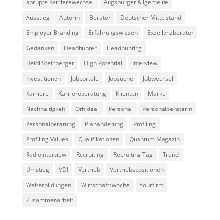
abrupte Karrierewechsel
Augsburger Allgemeine
Ausstieg
Autorin
Berater
Deutscher Mittelstand
Employer Branding
Erfahrungswissen
Exzellenzberater
Gedanken
Headhunter
Headhunting
Heidi Steinberger
High Potential
Interview
Investitionen
Jobportale
Jobsuche
Jobwechsel
Karriere
Karriereberatung
Klienten
Marke
Nachhaltigkeit
Orhideal
Personal
Personalberaterin
Personalberatung
Planänderung
Profiling
Profiling Values
Qualifikationen
Quantum Magazin
Radiointerview
Recruiting
Recruiting Tag
Trend
Umstieg
VDI
Vertrieb
Vertriebspositionen
Weiterbildungen
Wirtschaftswoche
Yourfirm
Zusammenarbeit