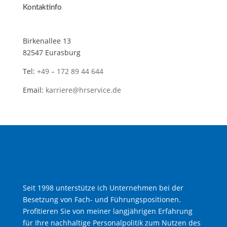
Kontaktinfo
Birkenallee 13
82547 Eurasburg
Tel:
+49 – 172 89 44 644
Email:
karriere@hrservice.de
Seit 1998 unterstütze ich Unternehmen bei der
Besetzung von Fach- und Führungspositionen.
Profitieren Sie von meiner langjährigen Erfahrung
für Ihre nachhaltige Personalpolitik zum Nutzen des