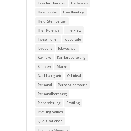
Exzellenzberater
Gedanken
Headhunter
Headhunting
Heidi Steinberger
High Potential
Interview
Investitionen
Jobportale
Jobsuche
Jobwechsel
Karriere
Karriereberatung
Klienten
Marke
Nachhaltigkeit
Orhideal
Personal
Personalberaterin
Personalberatung
Planänderung
Profiling
Profiling Values
Qualifikationen
Quantum Magazin