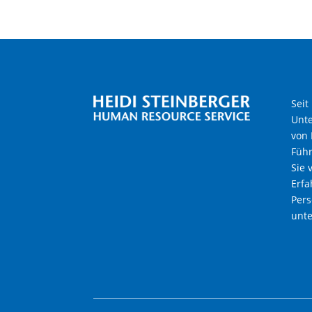
Seit
Unt
von 
Führ
Sie 
Erfa
Pers
unte