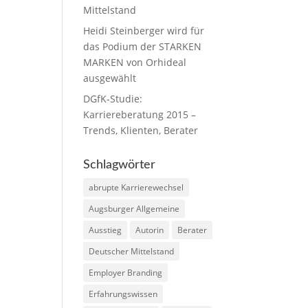
Mittelstand
Heidi Steinberger wird für
das Podium der STARKEN
MARKEN von Orhideal
ausgewählt
DGfK-Studie:
Karriereberatung 2015 –
Trends, Klienten, Berater
Schlagwörter
abrupte Karrierewechsel
Augsburger Allgemeine
Ausstieg
Autorin
Berater
Deutscher Mittelstand
Employer Branding
Erfahrungswissen