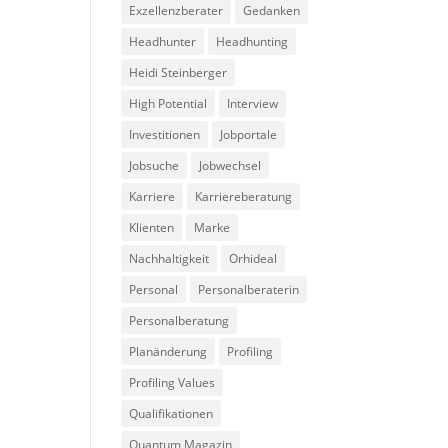
Exzellenzberater
Gedanken
Headhunter
Headhunting
Heidi Steinberger
High Potential
Interview
Investitionen
Jobportale
Jobsuche
Jobwechsel
Karriere
Karriereberatung
Klienten
Marke
Nachhaltigkeit
Orhideal
Personal
Personalberaterin
Personalberatung
Planänderung
Profiling
Profiling Values
Qualifikationen
Quantum Magazin