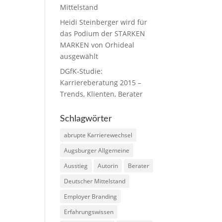
Mittelstand
Heidi Steinberger wird für
das Podium der STARKEN
MARKEN von Orhideal
ausgewählt
DGfK-Studie:
Karriereberatung 2015 –
Trends, Klienten, Berater
Schlagwörter
abrupte Karrierewechsel
Augsburger Allgemeine
Ausstieg
Autorin
Berater
Deutscher Mittelstand
Employer Branding
Erfahrungswissen